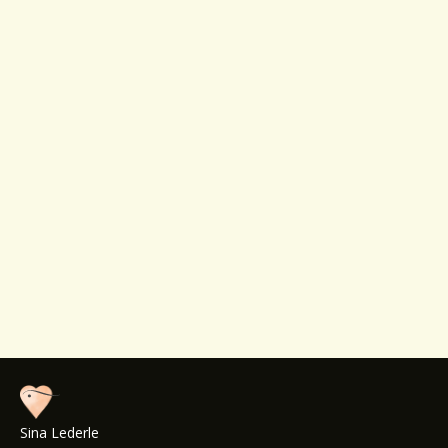
Ihre Nachricht
Ich bin damit einverstanden, dass meine Daten zur
Bearbeitung meines Anliegens verwendet werden.
Weitere Informationen und Widerrufshinweise
finden Sie in der
Datenschutzerklärung.
Abschicken
Sina Lederle