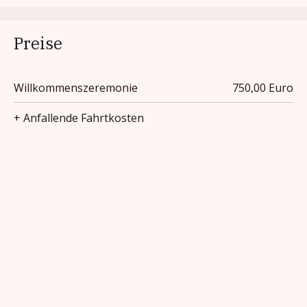
Preise
Willkommenszeremonie
750,00 Euro
+ Anfallende Fahrtkosten
Ihre Nachricht
Treten Sie gerne unverbindlich mit mir in Kontakt, wenn Sie
Fragen haben oder mehr über meine Angebote erfahren
möchten.
Vorname