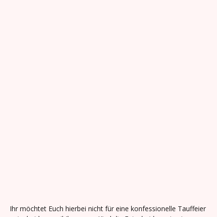
Sina Lederle
Freie Taufen
Euer kleiner großer Schatz hat das Licht der Welt erblickt und
Ihr möchtet eine Willkommensfeier oder Namensfeier im Kreis
Eurer Lieben gestalten?
Ihr möchtet Euch hierbei nicht für eine konfessionelle Tauffeier