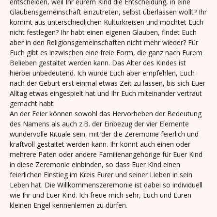
entscheiden, weil Ihr eurem Kind die Entscheidung, in eine
Glaubensgemeinschaft einzutreten, selbst überlassen wollt? Ihr
kommt aus unterschiedlichen Kulturkreisen und möchtet Euch
nicht festlegen? Ihr habt einen eigenen Glauben, findet Euch
aber in den Religionsgemeinschaften nicht mehr wieder? Für
Euch gibt es inzwischen eine freie Form, die ganz nach Eurem
Belieben gestaltet werden kann. Das Alter des Kindes ist
hierbei unbedeutend. Ich würde Euch aber empfehlen, Euch
nach der Geburt erst einmal etwas Zeit zu lassen, bis sich Euer
Alltag etwas eingespielt hat und Ihr Euch miteinander vertraut
gemacht habt.
An der Feier können sowohl das Hervorheben der Bedeutung
des Namens als auch z.B. der Einbezug der vier Elemente
wundervolle Rituale sein, mit der die Zeremonie feierlich und
kraftvoll gestaltet werden kann. Ihr könnt auch einen oder
mehrere Paten oder andere Familienangehörige für Euer Kind
in diese Zeremonie einbinden, so dass Euer Kind einen
feierlichen Einstieg im Kreis Eurer und seiner Lieben in sein
Leben hat. Die Willkommenszeremonie ist dabei so individuell
wie Ihr und Euer Kind. Ich freue mich sehr, Euch und Euren
kleinen Engel kennenlernen zu dürfen.