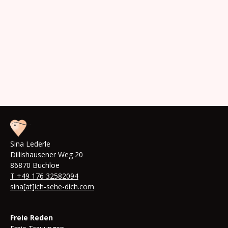
Ich bin damit einverstanden, dass meine Daten zur
Bearbeitung meines Anliegens verwendet werden.
Weitere Informationen und Widerrufshinweise
finden Sie in der
Datenschutzerklärung.
Abschicken
Sina Lederle
Dillishausener Weg 20
86870 Buchloe
T +49 176 32582094
sina[at]ich-sehe-dich.com
Freie Reden